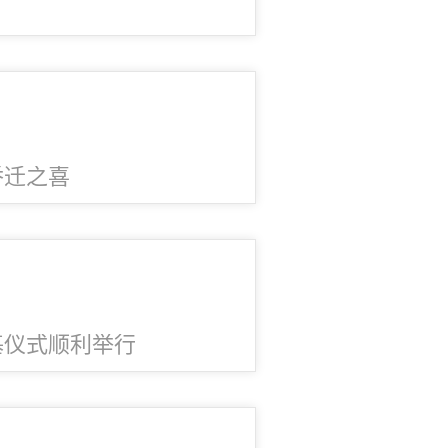
乔迁之喜
基仪式顺利举行